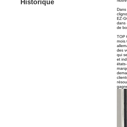
Historique
Notre
Dans 
clign
EZ-GO
dans 
de bo
TOP G
mois.
allem
des v
qui s
et in
états
marqu
deman
clien
résou
gagne