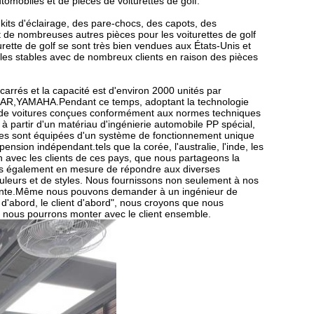
omobiles et de pièces de voiturettes de golf.
 kits d'éclairage, des pare-chocs, des capots, des
et de nombreuses autres pièces pour les voiturettes de golf
te de golf se sont très bien vendues aux États-Unis et
ales stables avec de nombreux clients en raison des pièces
és et la capacité est d'environ 2000 unités par
CAR,YAMAHA.Pendant ce temps, adoptant la technologie
 de voitures conçues conformément aux normes techniques
à partir d'un matériau d'ingénierie automobile PP spécial,
tures sont équipées d'un système de fonctionnement unique
pension indépendant.tels que la corée, l'australie, l'inde, les
ion avec les clients de ces pays, que nous partageons la
s également en mesure de répondre aux diverses
ouleurs et de styles. Nous fournissons non seulement à nos
-vente.Même nous pouvons demander à un ingénieur de
 d'abord, le client d'abord", nous croyons que nous
 nous pourrons monter avec le client ensemble.