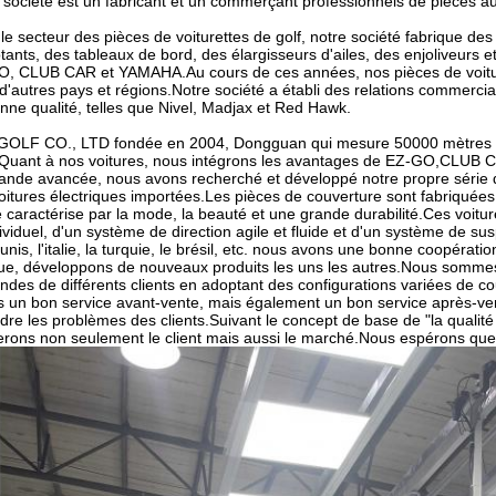
 société est un fabricant et un commerçant professionnels de pièces aut
le secteur des pièces de voiturettes de golf, notre société fabrique des
otants, des tableaux de bord, des élargisseurs d'ailes, des enjoliveurs 
, CLUB CAR et YAMAHA.Au cours de ces années, nos pièces de voituret
d'autres pays et régions.Notre société a établi des relations commerci
nne qualité, telles que Nivel, Madjax et Red Hawk.
OLF CO., LTD fondée en 2004, Dongguan qui mesure 50000 mètres carr
Quant à nos voitures, nous intégrons les avantages de EZ-GO,CLUB 
ande avancée, nous avons recherché et développé notre propre série
oitures électriques importées.Les pièces de couverture sont fabriquées 
e caractérise par la mode, la beauté et une grande durabilité.Ces voi
dividuel, d'un système de direction agile et fluide et d'un système de sus
-unis, l'italie, la turquie, le brésil, etc. nous avons une bonne coopérat
e, développons de nouveaux produits les uns les autres.Nous somme
des de différents clients en adoptant des configurations variées de c
ts un bon service avant-vente, mais également un bon service après
dre les problèmes des clients.Suivant le concept de base de "la qualité
rons non seulement le client mais aussi le marché.Nous espérons que