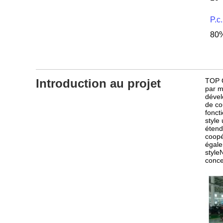
P.c.
80%
Introduction au projet
TOP G
par m
dével
de co
fonct
style
étend
coopé
égale
style
conce