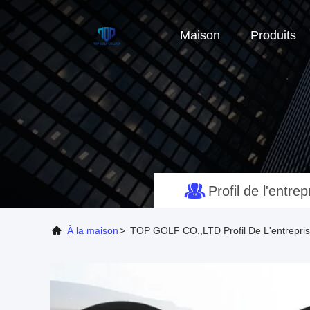
Maison
Produits
Profil de l'entrep
À la maison
>
TOP GOLF CO.,LTD Profil De L'entrepri