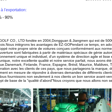
 à l'exportation:
 - 90%
OLF CO., LTD fondée en 2004,Dongguan & Jiangmen qui est de 50000 m
ois.Nous intégrons les avantages de EZ-GOPendant ce temps, en adop
oppé notre propre série de voitures conçues conformément aux normes
uverture sont fabriquées à partir de matériaux spéciaux de génie aut
ionnement unique et individuel, d'un système de direction agile et lis
 unique, notre excellente qualité et notre service parfait, nous avons ét
ue.Danemark, Finlande, France, Espagne, Brésil, Maurice, Maldives, T
ration avec les clients de ces pays, que nous partageons la marque,
ment en mesure de répondre à diverses demandes de différents clients
Nous fournissons non seulement à nos clients un bon service avant-ven
pt de base de la "qualité d'abord"Nous croyons que nous allons non se