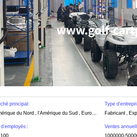
ché principal:
Type d'entrepri
l'Amérique du Nord , l'Amérique du Sud , Europe de l'Ouest , Europe de l'Est , l'Asie orientale , Asie du Sud , Moyen-Orient , Afrique , Océanie , International
Fabricant , Exp
 d'employés :
Ventes annuell
~100
1000000-5000