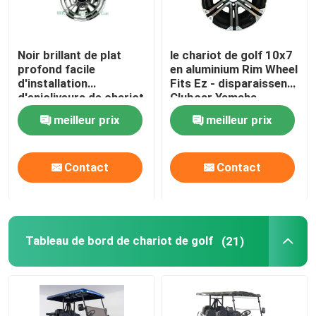
Noir brillant de plat
le chariot de golf 10x7
profond facile
en aluminium Rim Wheel
d'installation
Fits Ez - disparaissent
d'enjoliveurs de chariot
Clubcar Yamaha
de golf des biens 8
Tomberlin Harley
meilleur prix
meilleur prix
Contact
Contact
Maison
Tableau de bord de chariot de golf
(21)
Produits
Au sujet de nous