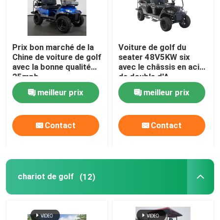
Visite d'usine
Prix bon marché de la
Voiture de golf du
Chine de voiture de golf
seater 48V5KW six
Contrôle de qualité
avec la bonne qualité
avec le châssis en acier
25mph
de double d'A
suspension de bras
Contact USA
meilleur prix
meilleur prix
fabriqué en Chine
Nouvelles
Contact
Contact
Miroirs de côté de chariot de golf
chariot de golf
(12)
Enjoliveurs de chariot de golf
Tableau de bord de chariot de golf