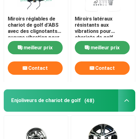
Miroirs réglables de
Miroirs latéraux
chariot de golf d'ABS
résistants aux
avec des clignotants
vibrations pour
aucune vibration pour
chariots de golf
la voiture de club de
meilleur prix
meilleur prix
voiture de golf
Contact
Contact
Enjoliveurs de chariot de golf
(48)