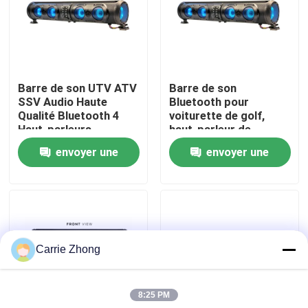
Visite d'usine
Contrôle de qualité
Barre de son UTV ATV
Barre de son
SSV Audio Haute
Bluetooth pour
Qualité Bluetooth 4
voiturette de golf,
Contact USA
Haut-parleurs
haut-parleur de
Télécommande
subwoofer, tweeter,
envoyer une
envoyer une
Étanche IP66 USB
squawker, USB/Aux,
Nouvelles
qualité marine IP66
demande
demande
Miroirs de côté de chariot de golf
Carrie Zhong
Enjoliveurs de chariot de golf
8:25 PM
Tableau de bord de chariot de golf