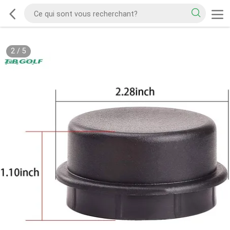
2
/
5