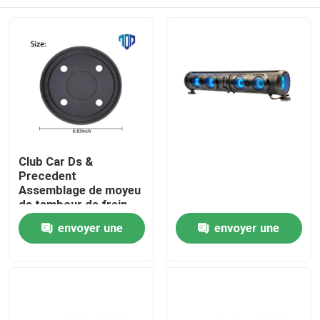
Club Car Ds &
Precedent
Assemblage de moyeu
de tambour de frein
OEM
Maison
envoyer une
envoyer une
demande
demande
Produits
Au sujet de nous