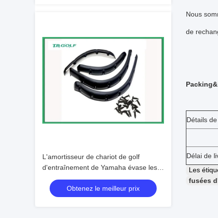
Nous somme
de rechan
Packing&
Détails de
Délai de li
L'amortisseur de chariot de golf
d'entraînement de Yamaha évase les
Les étiq
fusées noires d'amortisseur de l'ABS
fusées d
Obtenez le meilleur prix
F150