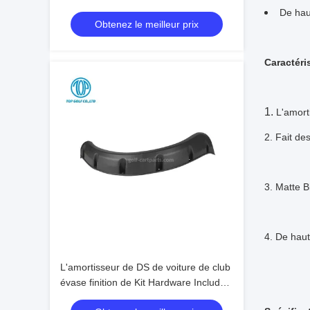
rechange de chariot de golf d'Ezgo
De haut
Obtenez le meilleur prix
approuvé
Caractéri
1.
L'amort
2. Fait des
3. Matte B
4. De haut
L'amortisseur de DS de voiture de club
évase finition de Kit Hardware Included
Textured Black