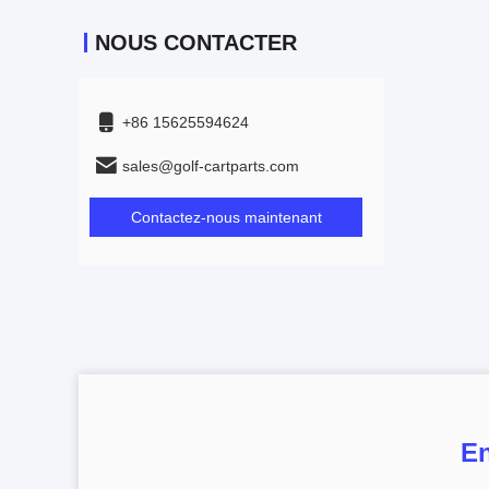
NOUS CONTACTER
+86 15625594624
sales@golf-cartparts.com
Contactez-nous maintenant
En