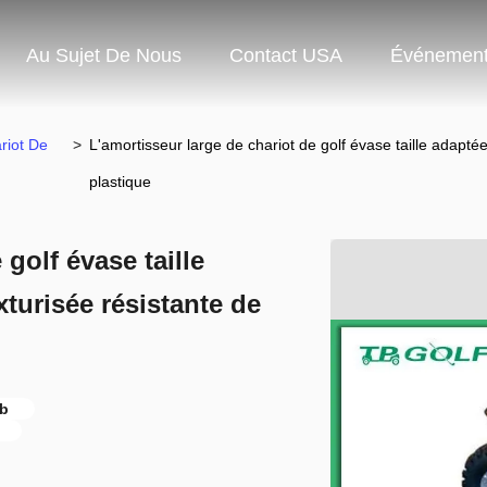
Au Sujet De Nous
Contact USA
Événemen
riot De
>
L'amortisseur large de chariot de golf évase taille adapté
plastique
golf évase taille
xturisée résistante de
ub