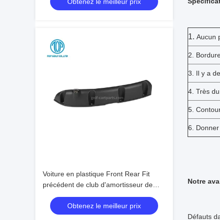
Spécifica
Obtenez le meilleur prix
1.
Aucun 
2. Bordure
3. Il y a 
4. Très du
5. Contour
6. Donner 
Voiture en plastique Front Rear Fit
Notre av
précédent de club d'amortisseur de
chariot de golf d'ABS
Obtenez le meilleur prix
Défauts da