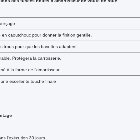
tions des fusées noires d'amortisseur de voûte de roue
perçage
 en caoutchouc pour donner la finition gentille.
des trous pour que les bavettes adaptent.
rable. Protégera la carrosserie.
né à la forme de l'amortisseur.
une excellente touche finale
antage
ns l'exécution 30 jours.