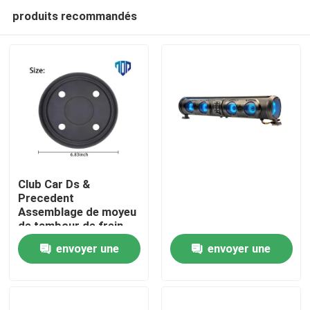
produits recommandés
Club Car Ds &
Precedent
Assemblage de moyeu
Maison
de tambour de frein
OEM
envoyer une
envoyer une
Produits
demande
demande
Au sujet de nous