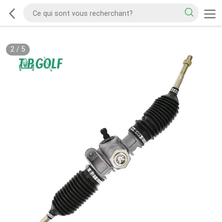
2
/
5