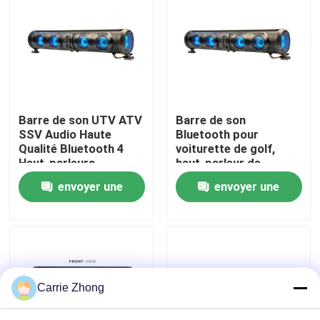
Visite d'usine
Contrôle de qualité
Barre de son UTV ATV
Barre de son
Contact USA
SSV Audio Haute
Bluetooth pour
Qualité Bluetooth 4
voiturette de golf,
Haut-parleurs
haut-parleur de
Nouvelles
Télécommande
subwoofer, tweeter,
envoyer une
envoyer une
Étanche IP66 USB
squawker, USB/Aux,
qualité marine IP66
demande
demande
Miroirs de côté de chariot de golf
Enjoliveurs de chariot de golf
Carrie Zhong
Tableau de bord de chariot de golf