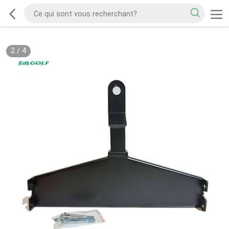
2
/
4