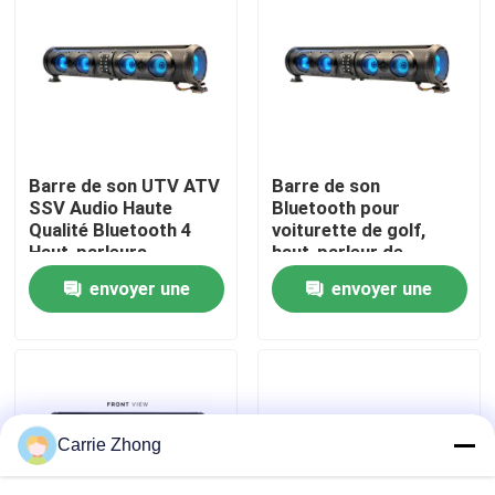
Visite d'usine
Contrôle de qualité
Barre de son UTV ATV
Barre de son
Contact USA
SSV Audio Haute
Bluetooth pour
Qualité Bluetooth 4
voiturette de golf,
Haut-parleurs
haut-parleur de
Nouvelles
Télécommande
subwoofer, tweeter,
envoyer une
envoyer une
Étanche IP66 USB
squawker, USB/Aux,
qualité marine IP66
demande
demande
Miroirs de côté de chariot de golf
Enjoliveurs de chariot de golf
Carrie Zhong
Tableau de bord de chariot de golf