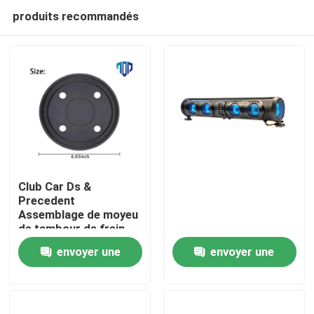
produits recommandés
Club Car Ds &
Precedent
Assemblage de moyeu
Maison
de tambour de frein
OEM
envoyer une
envoyer une
Produits
demande
demande
Au sujet de nous