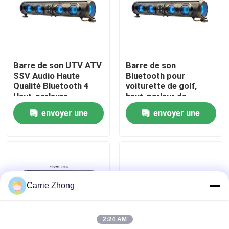
Visite d'usine
Contrôle de qualité
Barre de son UTV ATV
Barre de son
SSV Audio Haute
Bluetooth pour
Qualité Bluetooth 4
voiturette de golf,
Contact USA
Haut-parleurs
haut-parleur de
Télécommande
subwoofer, tweeter,
envoyer une
envoyer une
Étanche IP66 USB
squawker, USB/Aux,
Nouvelles
qualité marine IP66
demande
demande
Miroirs de côté de chariot de golf
Carrie Zhong
Enjoliveurs de chariot de golf
2:24 AM
Tableau de bord de chariot de golf