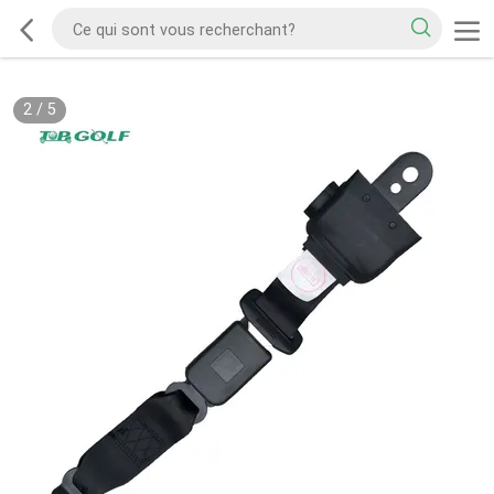
2
/
5