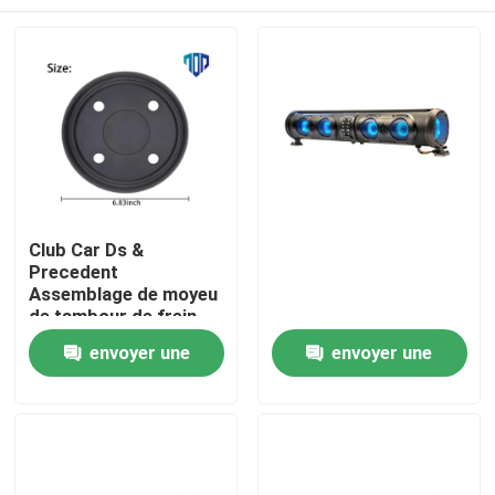
Club Car Ds &
Precedent
Assemblage de moyeu
de tambour de frein
OEM
Maison
envoyer une
envoyer une
demande
demande
Produits
Au sujet de nous