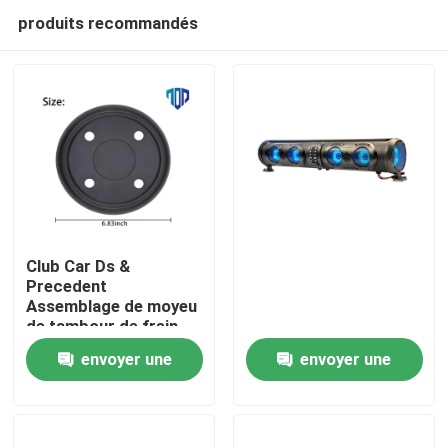
produits recommandés
Club Car Ds &
Precedent
Assemblage de moyeu
Maison
de tambour de frein
OEM
envoyer une
envoyer une
Produits
demande
demande
Au sujet de nous