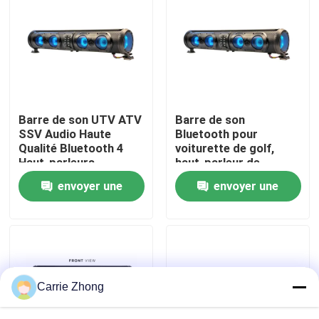
Visite d'usine
Contrôle de qualité
Barre de son UTV ATV
Barre de son
Contact USA
SSV Audio Haute
Bluetooth pour
Qualité Bluetooth 4
voiturette de golf,
Haut-parleurs
haut-parleur de
Nouvelles
Télécommande
subwoofer, tweeter,
envoyer une
envoyer une
Étanche IP66 USB
squawker, USB/Aux,
qualité marine IP66
demande
demande
Miroirs de côté de chariot de golf
Enjoliveurs de chariot de golf
Carrie Zhong
Tableau de bord de chariot de golf