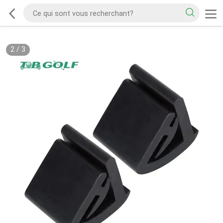
2
/
3