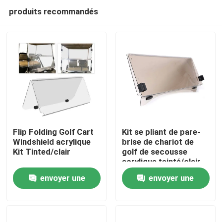
produits recommandés
Flip Folding Golf Cart
Kit se pliant de pare-
Windshield acrylique
brise de chariot de
Kit Tinted/clair
golf de secousse
Maison
acrylique teinté/clair
envoyer une
envoyer une
Produits
demande
demande
Au sujet de nous