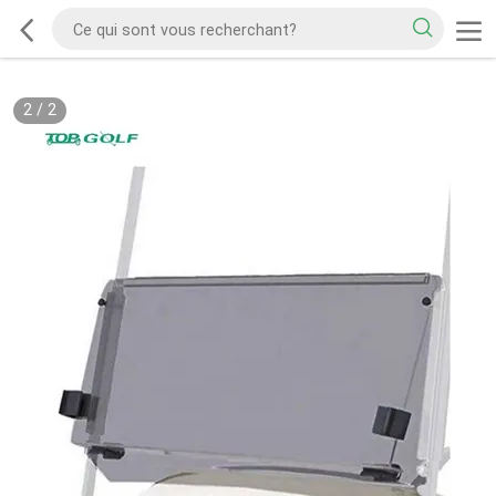
2
/
2