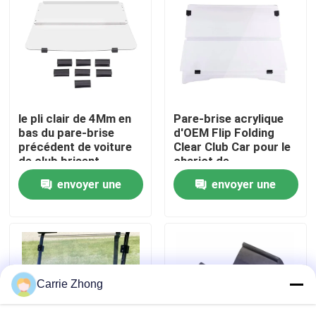
Visite d'usine
Contrôle de qualité
le pli clair de 4Mm en
Pare-brise acrylique
Contact USA
bas du pare-brise
d'OEM Flip Folding
précédent de voiture
Clear Club Car pour le
de club brisent
chariot de
Nouvelles
l'acrylique résistant
golf/YAMAHA
envoyer une
envoyer une
demande
demande
Miroirs de côté de chariot de golf
Enjoliveurs de chariot de golf
Carrie Zhong
Tableau de bord de chariot de golf