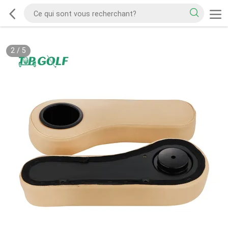
2
/
5