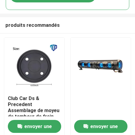
produits recommandés
Maison
Club Car Ds &
Precedent
Assemblage de moyeu
Produits
de tambour de frein
OEM
envoyer une
envoyer une
Au sujet de nous