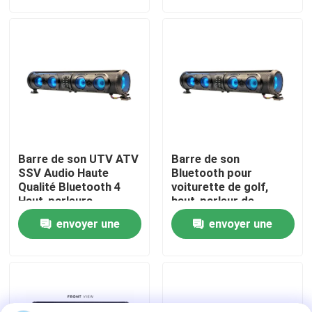
demande
demande
Visite d'usine
Contrôle de qualité
Contact USA
Barre de son UTV ATV
Barre de son
Nouvelles
SSV Audio Haute
Bluetooth pour
Qualité Bluetooth 4
voiturette de golf,
Haut-parleurs
haut-parleur de
Télécommande
subwoofer, tweeter,
Miroirs de côté de chariot de golf
envoyer une
envoyer une
Étanche IP66 USB
squawker, USB/Aux,
qualité marine IP66
demande
demande
Enjoliveurs de chariot de golf
Tableau de bord de chariot de golf