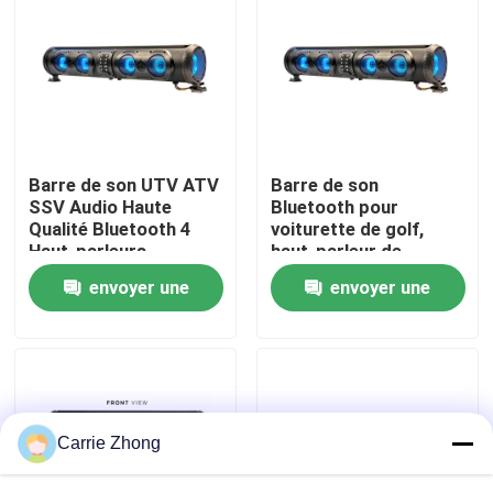
Visite d'usine
Contrôle de qualité
Barre de son UTV ATV
Barre de son
Contact USA
SSV Audio Haute
Bluetooth pour
Qualité Bluetooth 4
voiturette de golf,
Haut-parleurs
haut-parleur de
Nouvelles
Télécommande
subwoofer, tweeter,
envoyer une
envoyer une
Étanche IP66 USB
squawker, USB/Aux,
qualité marine IP66
demande
demande
Miroirs de côté de chariot de golf
Enjoliveurs de chariot de golf
Carrie Zhong
Tableau de bord de chariot de golf