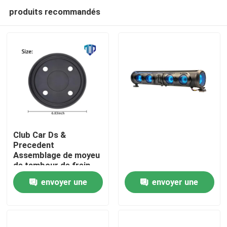
produits recommandés
Club Car Ds &
Precedent
Assemblage de moyeu
Maison
de tambour de frein
OEM
envoyer une
envoyer une
Produits
demande
demande
Au sujet de nous