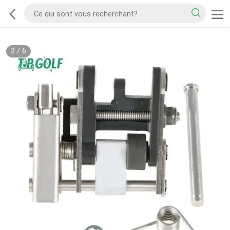
2
/
6