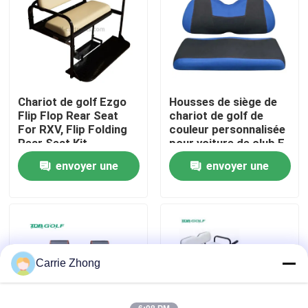
Visite d'usine
Contrôle de qualité
Chariot de golf Ezgo
Housses de siège de
Flip Flop Rear Seat
chariot de golf de
Contact USA
For RXV, Flip Folding
couleur personnalisée
Rear Seat Kit
pour voiture de club E-
Z-Go et autres
envoyer une
envoyer une
Nouvelles
voitures électriques
demande
demande
Miroirs de côté de chariot de golf
Enjoliveurs de chariot de golf
Carrie Zhong
Tableau de bord de chariot de golf