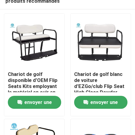
produits recommandés
Chariot de golf
Chariot de golf blanc
disponible d'OEM Flip
de voiture
Seats Kits employant
d'EZGo/club Flip Seat
le matériel en cuir en
High Gloss Powder
Maison
acier
enduisant la couleur
envoyer une
envoyer une
faite sur commande
Produits
demande
demande
Au sujet de nous