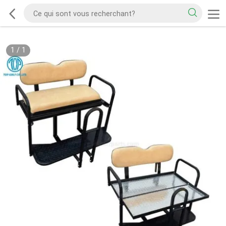
1
/
1