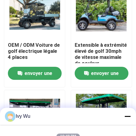
Visite d'usine
Contrôle de qualité
OEM / ODM Voiture de
Extensible à extrémité
golf électrique légale
élevé de golf 30mph
Contact USA
4 places
de vitesse maximale
de couleur
personnalisable
envoyer une
envoyer une
Nouvelles
électrique de chariot
demande
demande
Miroirs de côté de chariot de golf
Enjoliveurs de chariot de golf
Ivy Wu
Tableau de bord de chariot de golf