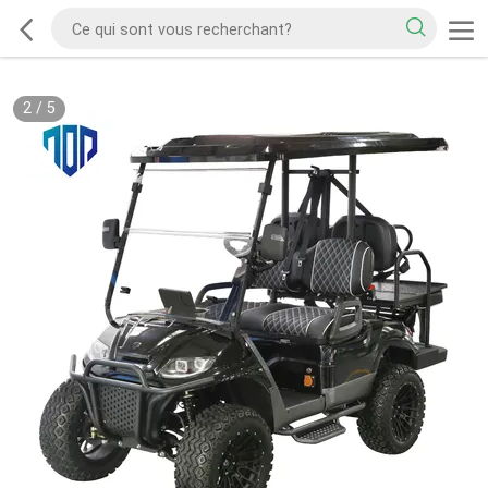
2
/
5