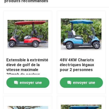
produits recommandés
Extensible à extrémité
48V 4KW Chariots
élevé de golf de la
électriques légaux
vitesse maximale
pour 2 personnes
30mph de couleur
Maison
personnalisable
envoyer une
envoyer une
électrique de chariot
Produits
demande
demande
Au sujet de nous