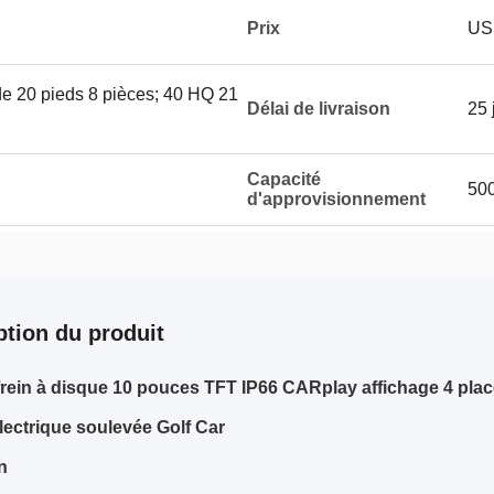
Prix
US
de 20 pieds 8 pièces; 40 HQ 21
Délai de livraison
25 
Capacité
50
d'approvisionnement
ption du produit
frein à disque 10 pouces TFT IP66 CARplay affichage 4 place
électrique soulevée Golf Car
n