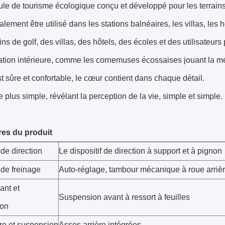
le de tourisme écologique conçu et développé pour les terrains
alement être utilisé dans les stations balnéaires, les villas, les hô
ns de golf, des villas, des hôtels, des écoles et des utilisateurs p
tion intérieure, comme les cornemuses écossaises jouant la mé
st sûre et confortable, le cœur contient dans chaque détail.
le plus simple, révélant la perception de la vie, simple et simple.
es du produit
de direction
Le dispositif de direction à support et à pignon
de freinage
Auto-réglage, tambour mécanique à roue arrière
ant et
Suspension avant à ressort à feuilles
ion
ère et suspension
Asses arrière intégrées