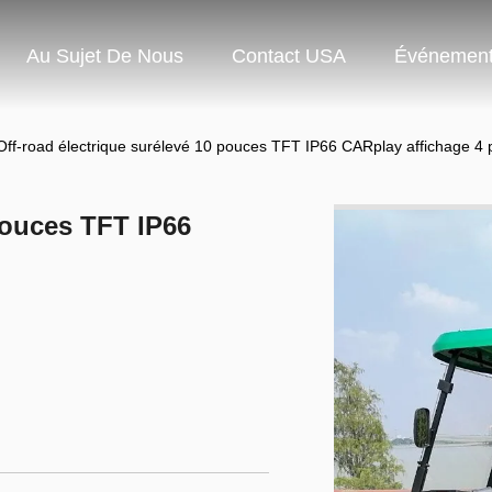
Au Sujet De Nous
Contact USA
Événemen
Off-road électrique surélevé 10 pouces TFT IP66 CARplay affichage 4 
pouces TFT IP66