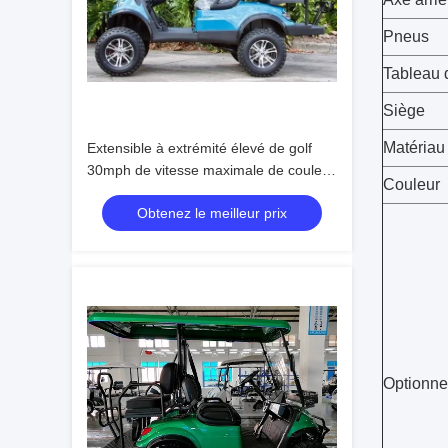
Pneus
Tableau 
Siège
Matériau
Extensible à extrémité élevé de golf
30mph de vitesse maximale de couleur
Couleur
personnalisable électrique de chariot
Obtenez le meilleur prix
Optionne