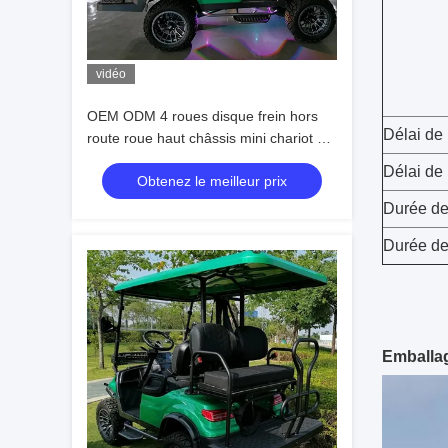
vidéo
OEM ODM 4 roues disque frein hors
Délai de 
route roue haut châssis mini chariot de
golf électrique 10 pouces IP66
Délai de
Obtenez le meilleur prix
affichage 4 places chariot de golf
Durée de 
Durée de
Emballag