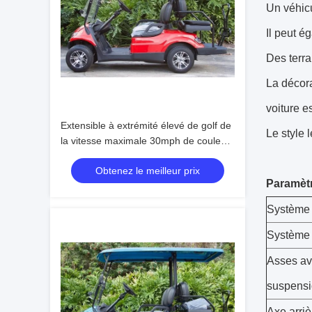
Un véhicu
Il peut ég
Des terrai
La décora
voiture e
Extensible à extrémité élevé de golf de
Le style 
la vitesse maximale 30mph de couleur
personnalisable électrique de chariot
Obtenez le meilleur prix
Paramètr
Système 
Système 
Asses av
suspens
Axe arri