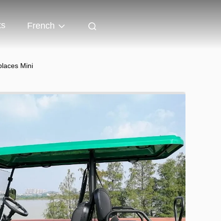
ts
French
places Mini