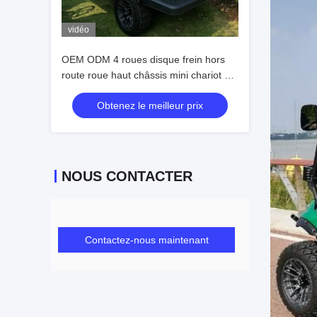
vidéo
OEM ODM 4 roues disque frein hors
route roue haut châssis mini chariot de
golf électrique 10 pouces IP66
Obtenez le meilleur prix
affichage 4 places chariot de golf
NOUS CONTACTER
Contactez-nous maintenant