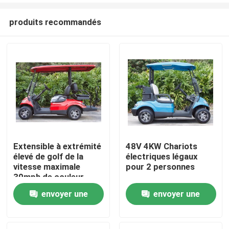
produits recommandés
Extensible à extrémité
48V 4KW Chariots
élevé de golf de la
électriques légaux
Maison
vitesse maximale
pour 2 personnes
30mph de couleur
personnalisable
envoyer une
envoyer une
Produits
électrique de chariot
demande
demande
Au sujet de nous