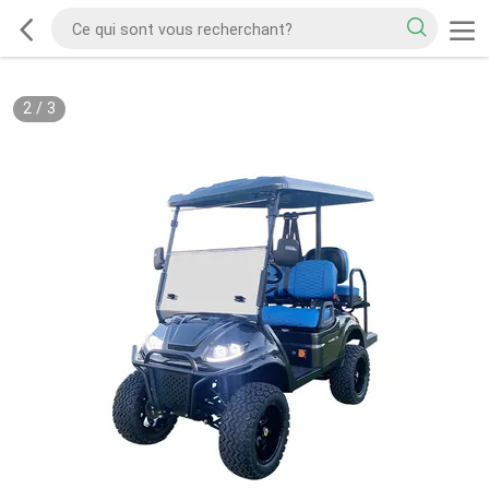
2
/
3