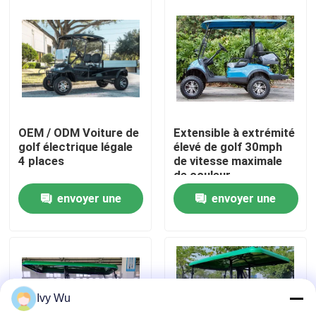
Visite d'usine
Contrôle de qualité
Contact USA
OEM / ODM Voiture de
Extensible à extrémité
golf électrique légale
élevé de golf 30mph
4 places
de vitesse maximale
Nouvelles
de couleur
personnalisable
envoyer une
envoyer une
électrique de chariot
Miroirs de côté de chariot de golf
demande
demande
Enjoliveurs de chariot de golf
Ivy Wu
Tableau de bord de chariot de golf