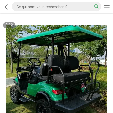
2
/
2