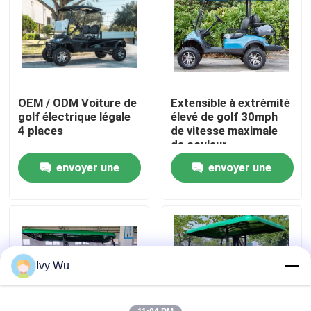
Visite d'usine
Contrôle de qualité
OEM / ODM Voiture de
Extensible à extrémité
golf électrique légale
élevé de golf 30mph
Contact USA
4 places
de vitesse maximale
de couleur
personnalisable
envoyer une
envoyer une
Nouvelles
électrique de chariot
demande
demande
Miroirs de côté de chariot de golf
Enjoliveurs de chariot de golf
Ivy Wu
Tableau de bord de chariot de golf