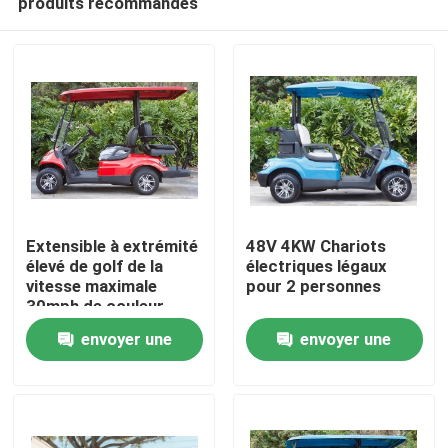
produits recommandés
Extensible à extrémité
48V 4KW Chariots
élevé de golf de la
électriques légaux
vitesse maximale
pour 2 personnes
30mph de couleur
Maison
personnalisable
envoyer une
envoyer une
électrique de chariot
Produits
demande
demande
Au sujet de nous