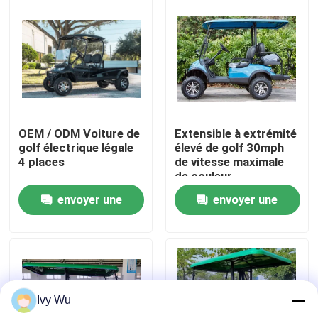
Visite d'usine
Contrôle de qualité
Contact USA
OEM / ODM Voiture de
Extensible à extrémité
golf électrique légale
élevé de golf 30mph
4 places
de vitesse maximale
Nouvelles
de couleur
personnalisable
envoyer une
envoyer une
électrique de chariot
Miroirs de côté de chariot de golf
demande
demande
Enjoliveurs de chariot de golf
Ivy Wu
Tableau de bord de chariot de golf