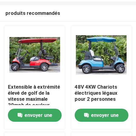
produits recommandés
Extensible à extrémité
48V 4KW Chariots
élevé de golf de la
électriques légaux
Maison
vitesse maximale
pour 2 personnes
30mph de couleur
personnalisable
envoyer une
envoyer une
Produits
électrique de chariot
demande
demande
Au sujet de nous