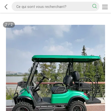
2
/
2