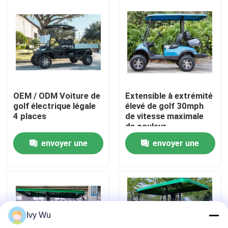
Visite d'usine
Contrôle de qualité
Contact USA
OEM / ODM Voiture de
Extensible à extrémité
golf électrique légale
élevé de golf 30mph
4 places
de vitesse maximale
Nouvelles
de couleur
personnalisable
envoyer une
envoyer une
électrique de chariot
Miroirs de côté de chariot de golf
demande
demande
Enjoliveurs de chariot de golf
Ivy Wu
Tableau de bord de chariot de golf