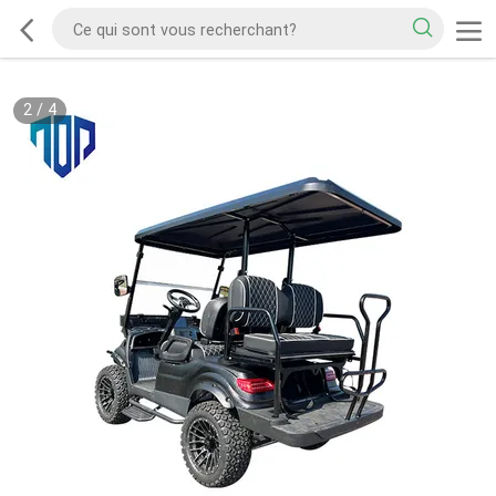
2
/
4