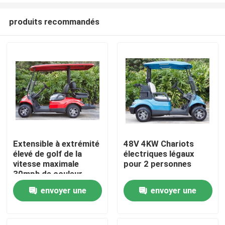
produits recommandés
Extensible à extrémité
48V 4KW Chariots
élevé de golf de la
électriques légaux
Maison
vitesse maximale
pour 2 personnes
30mph de couleur
personnalisable
envoyer une
envoyer une
Produits
électrique de chariot
demande
demande
Au sujet de nous