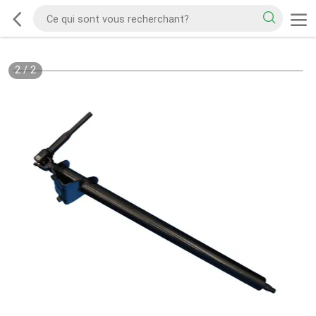
2
/
2