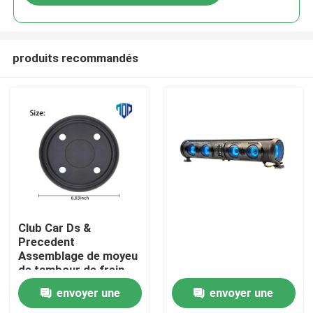
produits recommandés
Maison
Club Car Ds &
Precedent
Assemblage de moyeu
Produits
de tambour de frein
OEM
envoyer une
envoyer une
Au sujet de nous