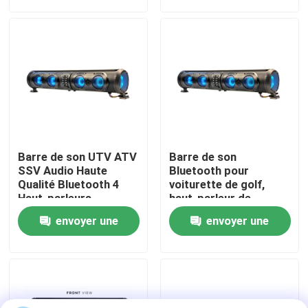
demande
demande
Visite d'usine
Contrôle de qualité
Contact USA
Barre de son UTV ATV
Barre de son
Nouvelles
SSV Audio Haute
Bluetooth pour
Qualité Bluetooth 4
voiturette de golf,
Haut-parleurs
haut-parleur de
Télécommande
subwoofer, tweeter,
Miroirs de côté de chariot de golf
envoyer une
envoyer une
Étanche IP66 USB
squawker, USB/Aux,
qualité marine IP66
demande
demande
Enjoliveurs de chariot de golf
Tableau de bord de chariot de golf