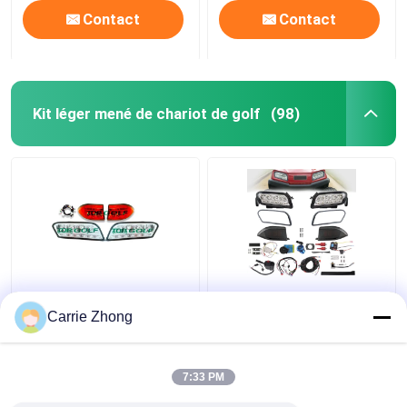
Contact
Contact
Kit léger mené de chariot de golf
(98)
12V - 48V a mené les
Voiture en avant de
kits légers pour le
club de rythme kit léger
Carrie Zhong
rythme de voiture de
juridique de rue de 12
club et sur Ward With
volts
Harness
7:33 PM
meilleur prix
meilleur prix