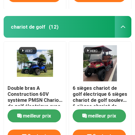
chariot de golf
(12)
Double bras A
6 sièges chariot de
Construction 60V
golf électrique 6 sièges
système PMSN Chariot
chariot de golf soulevé
de golf électrique avec
6 sièges chariot de
lumière RGB
golf EV
meilleur prix
meilleur prix