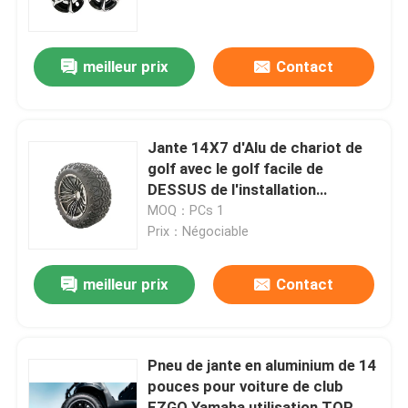
Visite d'usine
meilleur prix
Contact
Contrôle de qualité
Jante 14X7 d'Alu de chariot de
Contact USA
golf avec le golf facile de
DESSUS de l'installation
23X10.5-14
MOQ：PCs 1
Nouvelles
Prix：Négociable
Miroirs de côté de chariot de golf
meilleur prix
Contact
Enjoliveurs de chariot de golf
Pneu de jante en aluminium de 14
pouces pour voiture de club
Tableau de bord de chariot de golf
EZGO Yamaha utilisation TOP