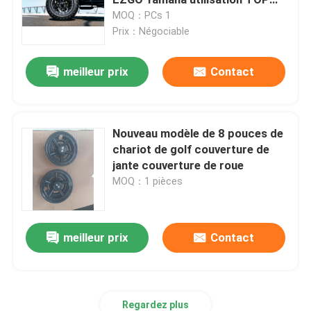
Golf
MOQ：PCs 1
Prix：Négociable
chariot de golf
meilleur prix
Contact
Chariot de golf électrique
Kit léger mené de chariot de golf
Nouveau modèle de 8 pouces de
chariot de golf couverture de
jante couverture de roue
Kits d'ascenseur de chariot de golf de club
MOQ：1 pièces
Fusées d'amortisseur de chariot de golf
meilleur prix
Contact
Pneus de rue de chariot de golf
Moteur électrique avec des erreurs de golf
Regardez plus