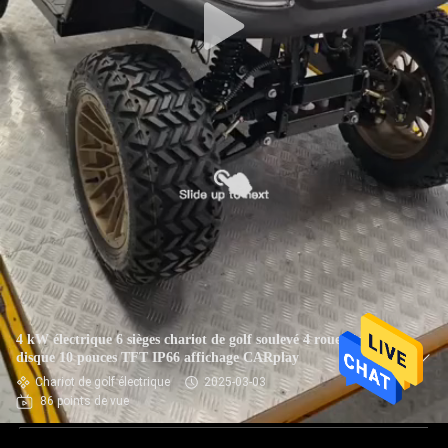
4 kW électrique 6 sièges chariot de golf soulevé 4 roues frein à
disque 10 pouces TFT IP66 affichage CARplay
Chariot de golf électrique
2025-03-03
86 points de vue