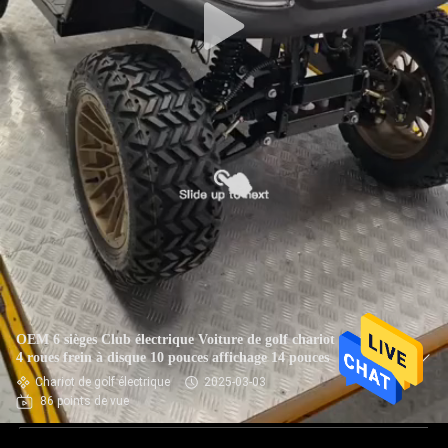
OEM 6 sièges Club électrique Voiture de golf chariot sans clé
4 roues frein à disque 10 pouces affichage 14 pouces
Chariot de golf électrique
2025-03-03
86 points de vue