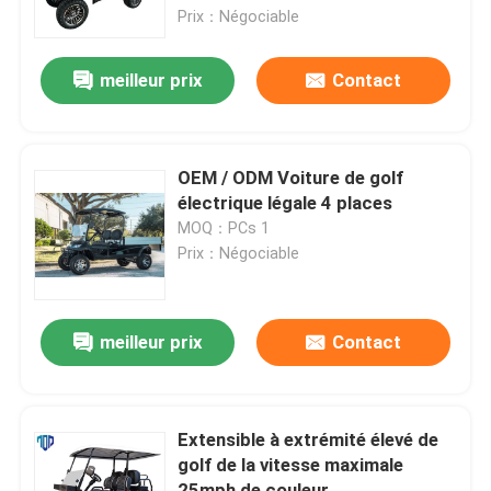
Prix：Négociable
Visite d'usine
meilleur prix
Contact
Contrôle de qualité
OEM / ODM Voiture de golf
Contact USA
électrique légale 4 places
MOQ：PCs 1
Prix：Négociable
Nouvelles
Miroirs de côté de chariot de golf
meilleur prix
Contact
Enjoliveurs de chariot de golf
Extensible à extrémité élevé de
golf de la vitesse maximale
Tableau de bord de chariot de golf
25mph de couleur