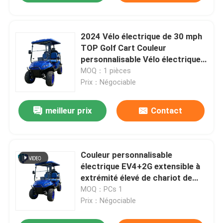
2024 Vélo électrique de 30 mph
TOP Golf Cart Couleur
personnalisable Vélo électrique
haut de gamme
MOQ：1 pièces
Prix：Négociable
meilleur prix
Contact
Couleur personnalisable
électrique EV4+2G extensible à
extrémité élevé de chariot de
golf du DESSUS 30mph de
MOQ：PCs 1
vitesse maximale
Prix：Négociable