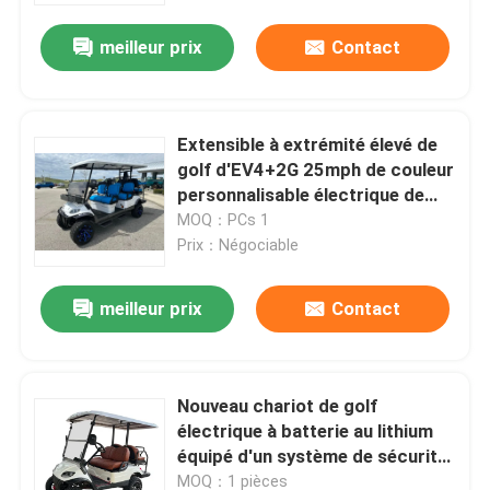
meilleur prix
Contact
Extensible à extrémité élevé de
golf d'EV4+2G 25mph de couleur
personnalisable électrique de
chariot
MOQ：PCs 1
Prix：Négociable
meilleur prix
Contact
Maison
Nouveau chariot de golf
Produits
électrique à batterie au lithium
équipé d'un système de sécurité
pour les visites touristiques
Au sujet de nous
MOQ：1 pièces