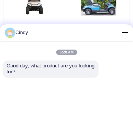
Chariot de golf 25Km/h
48V 4KW Chariots
48V/5kw 4 soulevé par
électriques légaux pour
Cindy
Seater de vitesse
2 personnes
maximale avec les
sièges arrière
6:20 AM
meilleur prix
meilleur prix
Good day, what product are you looking 
for?
Contact
Contact
Regardez plus
Aperçu
Au sujet de nous
Contactez-nous
Desktop Site
Plan du site
Politique de confidentialité