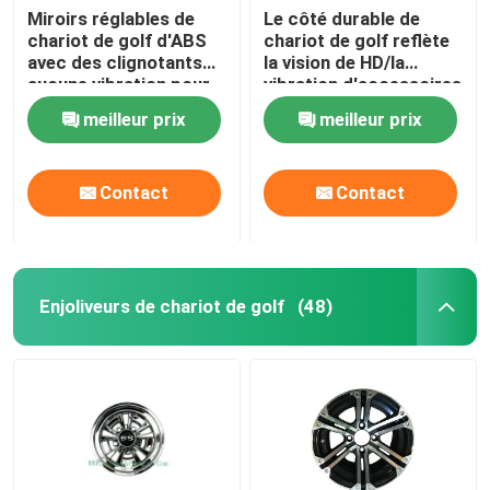
Miroirs réglables de
Le côté durable de
chariot de golf d'ABS
chariot de golf reflète
avec des clignotants
la vision de HD/la
aucune vibration pour
vibration d'accessoires
la voiture de club de
chariot de golf
meilleur prix
meilleur prix
voiture de golf
résistantes
Contact
Contact
Enjoliveurs de chariot de golf
(48)