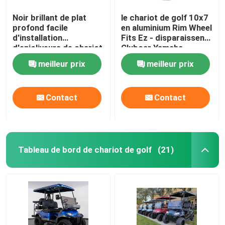
Noir brillant de plat
le chariot de golf 10x7
profond facile
en aluminium Rim Wheel
d'installation
Fits Ez - disparaissent
d'enjoliveurs de chariot
Clubcar Yamaha
de golf des biens 8
Tomberlin Harley
meilleur prix
meilleur prix
Contact
Contact
Tableau de bord de chariot de golf
(21)