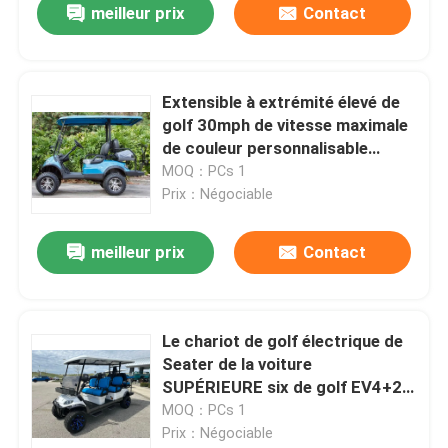
meilleur prix
Contact
Extensible à extrémité élevé de
golf 30mph de vitesse maximale
de couleur personnalisable
électrique de chariot
MOQ：PCs 1
Prix：Négociable
meilleur prix
Contact
Le chariot de golf électrique de
Seater de la voiture
SUPÉRIEURE six de golf EV4+2G
adaptent la couleur aux besoins
MOQ：PCs 1
du client extensible
Prix：Négociable