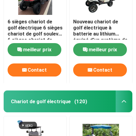
6 sièges chariot de
Nouveau chariot de
golf électrique 6 sièges
golf électrique à
chariot de golf soulevé
batterie au lithium
6 sièges chariot de
équipé d'un système de
golf EV
sécurité pour les
meilleur prix
meilleur prix
visites touristiques
Contact
Contact
Chariot de golf électrique
(120)