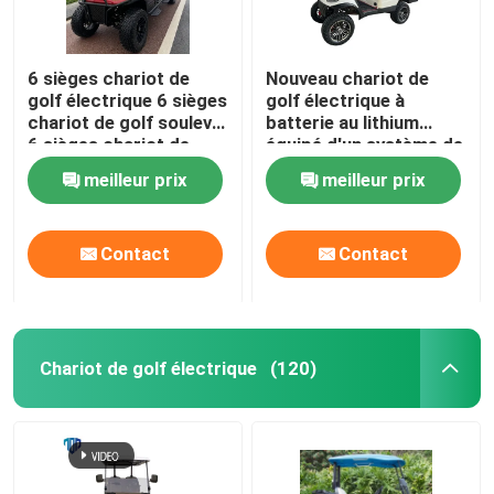
6 sièges chariot de
Nouveau chariot de
golf électrique 6 sièges
golf électrique à
chariot de golf soulevé
batterie au lithium
6 sièges chariot de
équipé d'un système de
golf EV
sécurité pour les
meilleur prix
meilleur prix
visites touristiques
Contact
Contact
Chariot de golf électrique
(120)