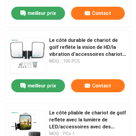
meilleur prix
Contact
Le côté durable de chariot de
golf reflète la vision de HD/la
vibration d'accessoires chariot
de golf résistantes
MOQ：100 PCS
meilleur prix
Contact
Maison
Le côté pliable de chariot de golf
Produits
reflète avec la lumière de
LED/accessoires avec des
erreurs de golf
Au sujet de nous
MOQ：PCs 1