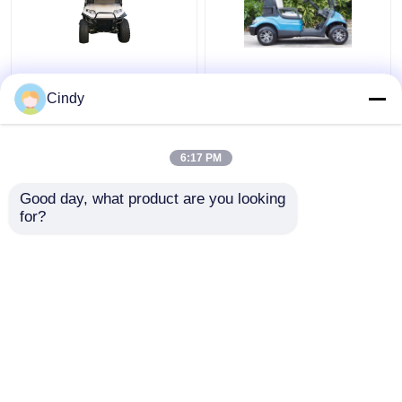
Chariot de golf 25Km/h
48V 4KW Chariots
48V/5kw 4 soulevé par
électriques légaux pour
Cindy
Seater de vitesse
2 personnes
maximale avec les
sièges arrière
6:17 PM
meilleur prix
meilleur prix
Good day, what product are you looking 
for?
Contact
Contact
Regardez plus
Aperçu
Au sujet de nous
Contactez-nous
Desktop Site
Plan du site
Politique de confidentialité