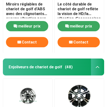
Miroirs réglables de
Le côté durable de
chariot de golf d'ABS
chariot de golf reflète
avec des clignotants
la vision de HD/la
aucune vibration pour
vibration d'accessoires
la voiture de club de
chariot de golf
meilleur prix
meilleur prix
voiture de golf
résistantes
Contact
Contact
Enjoliveurs de chariot de golf
(48)