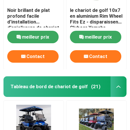
Noir brillant de plat
le chariot de golf 10x7
profond facile
en aluminium Rim Wheel
d'installation
Fits Ez - disparaissent
d'enjoliveurs de chariot
Clubcar Yamaha
de golf des biens 8
Tomberlin Harley
meilleur prix
meilleur prix
Contact
Contact
Tableau de bord de chariot de golf
(21)