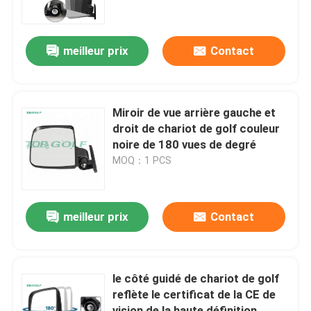
Visite d'usine
meilleur prix
Contact
Contrôle de qualité
Miroir de vue arrière gauche et
Contact USA
droit de chariot de golf couleur
noire de 180 vues de degré
MOQ：1 PCS
Nouvelles
Miroirs de côté de chariot de golf
meilleur prix
Contact
Enjoliveurs de chariot de golf
le côté guidé de chariot de golf
reflète le certificat de la CE de
Tableau de bord de chariot de golf
vision de la haute définition