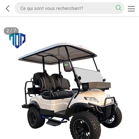
2
/
7