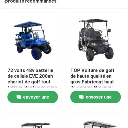
produits recommandés
72 volts 48v batterie
TOP Voiture de golf
de cellule EVE 200ah
de haute qualité en
chariot de golf tout-
gros Fabricant haut
terrain électrique avec
de gamme Nouveau
Maison
2+2 et 4+2 sièges
meilleur matériau Avec
envoyer une
envoyer une
prix bon marché
Produits
demande
demande
Au sujet de nous