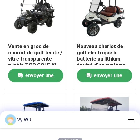
Visite d'usine
Contrôle de qualité
Vente en gros de
Nouveau chariot de
chariot de golf teinté /
golf électrique à
Contact USA
vitre transparente
batterie au lithium
pliable TOP GOLF XL
équipé d'un système
Chariot avec pneu ESP
de sécurité pour les
envoyer une
envoyer une
Nouvelles
STREET LEGAL 14
visites touristiques
pouces
demande
demande
Miroirs de côté de chariot de golf
Enjoliveurs de chariot de golf
Ivy Wu
Tableau de bord de chariot de golf